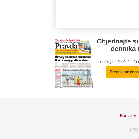
Objednajte si
denníka 
a získajte užitočné inf
Predplatné denn
Kontakty
© OUR