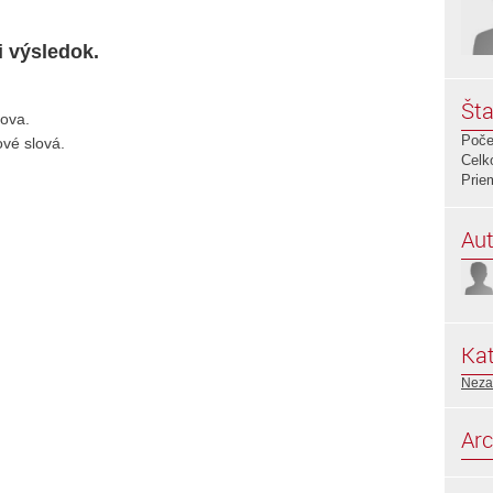
i výsledok.
Šta
lova.
Poče
vé slová.
Celk
Prie
Aut
Kat
Neza
Arc