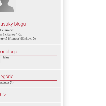
tistiky blogu
t článkov: 0
ová čítanosť: 0x
merná čítanosť článkov: 0x
or blogu
laluz
egórie
radené
(1)
hív