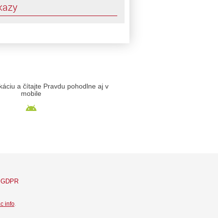
kazy
likáciu a čítajte Pravdu pohodlne aj v
mobile
GDPR
c info
.