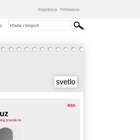
Registrácia
Prihlásenie
y
svetlo
RSS
luz
.blog.pravda.sk