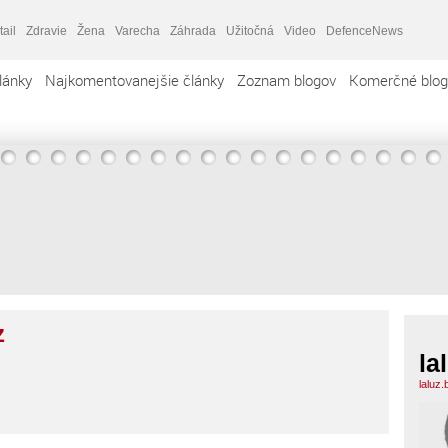
tail
Zdravie
Žena
Varecha
Záhrada
Užitočná
Video
DefenceNews
lánky
Najkomentovanejšie články
Zoznam blogov
Komerčné blog
z
la
laluz